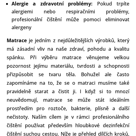
Alergie a zdravotní problémy:
Pokud trpíte
alergiemi nebo respiračními problémy,
profesionální čištění může pomoci eliminovat
alergeny
Matrace
je jedním z nejdůležitějších výrobků, který
má zásadní vliv na naše zdraví, pohodu a kvalitu
spánku. Při výběru matrace věnujeme velkou
pozornost jejímu materiálu, tvrdosti a schopnosti
přizpůsobit se tvaru těla. Bohužel ale často
zapomínáme na to, že se o matraci musíme také
pravidelně starat a čistit ji. I když si to mnozí
neuvědomují, matrace se může stát ideálním
prostředím pro roztoče, bakterie, plísně a další
nečistoty. Naším cílem je v rámci profesionálního
čištění používat především hloubkové dezinfekční
čištění suchou cestou. Níže je přehled dílčích kroků,