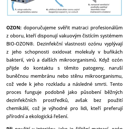
OZON:
doporučujeme svěřit matraci profesionálům
z oboru, kteří disponují vakuovým čistícím systémem
BIO-OZON®. Dezinfekční vlastnosti ozónu vyplývají
z jeho schopnosti oxidovat molekuly v buňkách
bakterií, virů a dalších mikroorganismů. Když ozón
přijde do kontaktu s těmito patogeny, naruší
buněčnou membránu nebo stěnu mikroorganismu,
což vede k jeho rozkladu a následné smrti. Tento
proces funguje podobně jako působení běžných
dezinfekčních prostředků, avšak bez použití
chemikálií, což je výhodné pro lidi, kteří preferují
přírodní a ekologická řešení.
Při
použití v interiéru, jako je čištění matrací, ozón