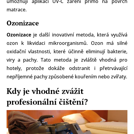
umožňují aplikaci UV-C záření přímo na povrch
matrace.
Ozonizace
Ozonizace
je další inovativní metoda, která využívá
ozon k likvidaci mikroorganismů. Ozon má silné
oxidační vlastnosti, které účinně eliminují bakterie,
viry a pachy. Tato metoda je zvláště vhodná pro
hotely, protože dokáže odstranit i přetrvávající
nepříjemné pachy způsobené kouřením nebo zvířaty.
Kdy je vhodné zvážit
profesionální čištění?