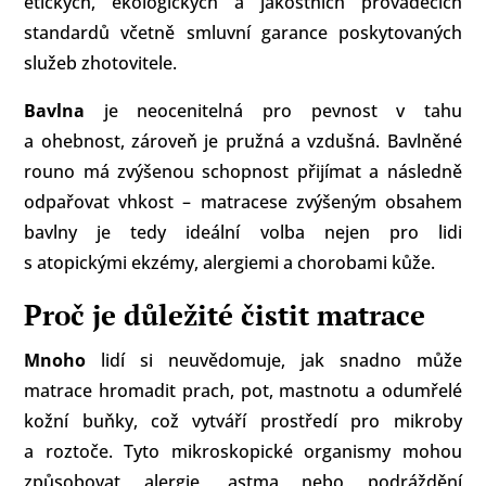
etických, ekologických a jakostních prováděcích
standardů včetně smluvní garance poskytovaných
služeb zhotovitele.
Bavlna
je neocenitelná pro pevnost v tahu
a ohebnost, zároveň je pružná a vzdušná. Bavlněné
rouno má zvýšenou schopnost přijímat a následně
odpařovat vhkost – matracese zvýšeným obsahem
bavlny je tedy ideální volba nejen pro lidi
s atopickými ekzémy, alergiemi a chorobami kůže.
Proč je důležité čistit matrace
Mnoho
lidí si neuvědomuje, jak snadno může
matrace hromadit prach, pot, mastnotu a odumřelé
kožní buňky, což vytváří prostředí pro mikroby
a roztoče. Tyto mikroskopické organismy mohou
způsobovat alergie, astma nebo podráždění