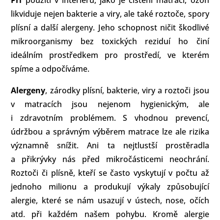
likviduje nejen bakterie a viry, ale také roztoče, spory
plísní a další alergeny. Jeho schopnost ničit škodlivé
mikroorganismy bez toxických reziduí ho činí
ideálním prostředkem pro prostředí, ve kterém
spíme a odpočíváme.
Alergeny
, zárodky plísní, bakterie, viry a roztoči jsou
v matracích jsou nejenom hygienickým, ale
i zdravotním problémem. S vhodnou prevencí,
údržbou a správným výběrem matrace lze ale rizika
významně snížit. Ani ta nejtlustší prostěradla
a přikrývky nás před mikročásticemi neochrání.
Roztoči či plísně, kteří se často vyskytují v počtu až
jednoho milionu a produkují výkaly způsobující
alergie, které se nám usazují v ústech, nose, očích
atd. při každém našem pohybu. Kromě alergie